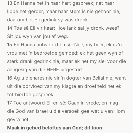
13 En Hanna het in haar hart gespreek; net haar
lippe het geroer, maar haar stem is nie gehoor nie;
daarom het Eli gedink sy was dronk.
14 Toe sê Eli vir haar: Hoe lank sal jy dronk wees?
Sit jou wyn van jou af weg.
15 En Hanna antwoord en sê: Nee, my heer, ek is ‘n
vrou met ‘n bedroefde gemoed: ek het geen wyn of
sterk drank gedrink nie, maar ek het my siel voor die
aangesig van die HERE uitgestort.
16 Ag u dienares nie vir ‘n dogter van Belial nie, want
uit die oorvloed van my klagte en droefheid het ek
tot hiertoe gespreek.
17 Toe antwoord Eli en sê: Gaan in vrede, en mag
die God van Israel u die versoek gee wat u van Hom
gevra het.
Maak in gebed beloftes aan God; dit toon